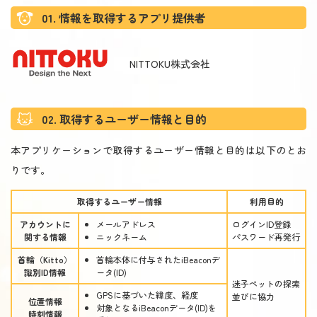
01. 情報を取得するアプリ提供者
NITTOKU株式会社
02. 取得するユーザー情報と目的
本アプリケーションで取得するユーザー情報と目的は以下のとお
りです。
取得するユーザー情報
利用目的
アカウントに
メールアドレス
ログインID登録
関する情報
ニックネーム
パスワード再発行
首輪（Kitto）
首輪本体に付与されたiBeaconデ
識別ID情報
ータ(ID)
迷子ペットの探索
GPSに基づいた緯度、経度
並びに協力
位置情報
対象となるiBeaconデータ(ID)を
時刻情報